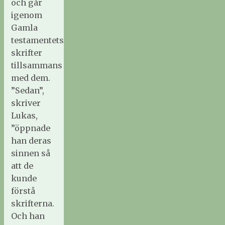
och går
igenom
Gamla
testamentets
skrifter
tillsammans
med dem.
”Sedan”,
skriver
Lukas,
”öppnade
han deras
sinnen så
att de
kunde
förstå
skrifterna.
Och han