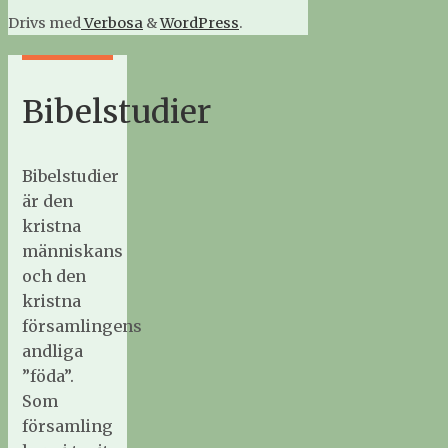
Drivs med
Verbosa
&
WordPress
.
Bibelstudier
Bibelstudier
är den
kristna
människans
och den
kristna
församlingens
andliga
”föda”.
Som
församling