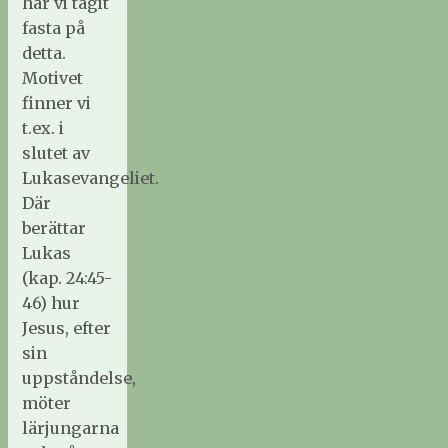
har vi tagit
fasta på
detta.
Motivet
finner vi
t.ex. i
slutet av
Lukasevangeliet.
Där
berättar
Lukas
(kap. 24:45-
46) hur
Jesus, efter
sin
uppståndelse,
möter
lärjungarna