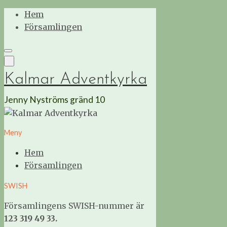
Hoppa
Hem
till
Församlingen
innehåll
Kalmar Adventkyrka
Jenny Nyströms gränd 10
Meny
Hem
Församlingen
SWISH
Församlingens SWISH-nummer är
123 319 49 33.